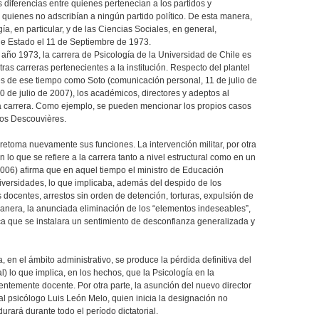
s diferencias entre quienes pertenecían a los partidos y
 quienes no adscribían a ningún partido político. De esta manera,
ía, en particular, y de las Ciencias Sociales, en general,
de Estado el 11 de Septiembre de 1973.
año 1973, la carrera de Psicología de la Universidad de Chile es
ras carreras pertenecientes a la institución. Respecto del plantel
s de ese tiempo como Soto (comunicación personal, 11 de julio de
 de julio de 2007), los académicos, directores y adeptos al
la carrera. Como ejemplo, se pueden mencionar los propios casos
los Descouvières.
 retoma nuevamente sus funciones. La intervención militar, por otra
lo que se refiere a la carrera tanto a nivel estructural como en un
006) afirma que en aquel tiempo el ministro de Educación
iversidades, lo que implicaba, además del despido de los
os docentes, arrestos sin orden de detención, torturas, expulsión de
manera, la anunciada eliminación de los “elementos indeseables”,
a que se instalara un sentimiento de desconfianza generalizada y
, en el ámbito administrativo, se produce la pérdida definitiva del
l) lo que implica, en los hechos, que la Psicología en la
entemente docente. Por otra parte, la asunción del nuevo director
al psicólogo Luis León Melo, quien inicia la designación no
durará durante todo el período dictatorial.