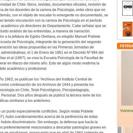
rsidad de Chile: libros, revistas, documentos oficiales, revisión de
na de los docentes de la carrera de Psicología, entre otros que en
demás, con el objeto de rescatar lo emergente no documentado, se
an tenido vinculación con la carrera de Psicología en el período
, académico y/o directores de Departamento. Cabe señalar que se
luido análisis de las entrevistas, a manera de narración.
rior a la jefatura de Egidio Orellana, es elegido Manuel Poblete
 Escuela de Psicología, integrante de la generación del segundo
deración las ideas propuestas en las Primeras Jornadas de
 administrativas, el 1 de Enero de 1961 en el Decreto Nº 994 del
az et al (1967), se crea la Escuela Psicología de la Facultad de
perar en Marzo del mismo año. Esto de algún modo reafirma la
bito académico y profesional.
o 1963, se publican los “Archivos del Instituto Central de
a como continuación de los Archivos de 1944 y presenta los
 Psicología en Chile, Tests Psicológicos, Psicopedagogía,
 Personal. Dos años después se publicó la tercera serie de los
áticas similares a los anteriores.
Vulnera
un punto especialmente conflictivo. Según relata Poblete
07), hubo cuestionamientos acerca de la pertinencia de estas
ndole discriminatorio. Sin embargo, la defensa que hacía la
ios preferentemente relacionados a descartar patologías graves en
ictos se agudizaron, provocando que en abril de 1964 (además de