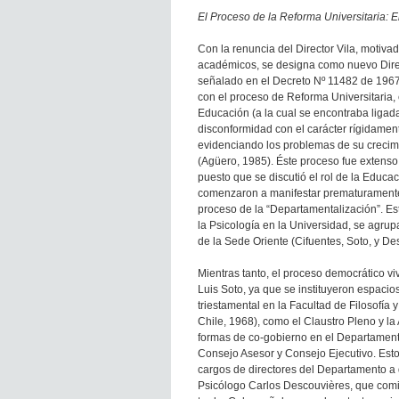
El Proceso de la Reforma Universitaria: 
Con la renuncia del Director Vila, motiva
académicos, se designa como nuevo Direct
señalado en el Decreto Nº 11482 de 1967,
con el proceso de Reforma Universitaria, 
Educación (a la cual se encontraba ligada
disconformidad con el carácter rígidament
evidenciando los problemas de su crecimi
(Agüero, 1985). Éste proceso fue extenso
puesto que se discutió el rol de la Educa
comenzaron a manifestar prematuramente. E
proceso de la “Departamentalización”. Est
la Psicología en la Universidad, se agru
de la Sede Oriente (Cifuentes, Soto, y De
Mientras tanto, el proceso democrático viv
Luis Soto, ya que se instituyeron espacios
triestamental en la Facultad de Filosofía 
Chile, 1968), como el Claustro Pleno y la
formas de co-gobierno en el Departamento
Consejo Asesor y Consejo Ejecutivo. Esto p
cargos de directores del Departamento a do
Psicólogo Carlos Descouvières, que comi