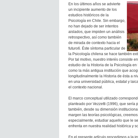
En los últimos años se advierte
un incipiente aumento de los
estudios históricos de la
Psicología en Chile. Sin embargo,
no han dejado de ser intentos
aislados, que impiden un análisis
retrospectivo, así como también
de mirada de contexto hacia el
futuro6. Éste síntoma particular de
la Psicología chilena se hace también exte
Por tal motivo, nuestro interés consiste e
estudio de la Historia de la Psicología e
como la más antigua institución que acog
longitudinalmente la Historia de ésta a n
en una universidad pública, estatal y lai
el contexto nacional.
El marco conceptual utilizado corresponde 
planteado por Vezzetti (1996), que sería 
también, desde su dimensión instituciona
margen las teorías psicológicas, creemos 
especialmente, estudiar aquello que le s
enfrenta en nuestra realidad histórica y so
En el presente artículo procedimos a la i