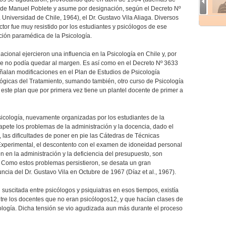
ón de Manuel Poblete y asume por designación, según el Decreto Nº
 Universidad de Chile, 1964), el Dr. Gustavo Vila Aliaga. Diversos
tor fue muy resistido por los estudiantes y psicólogos de ese
ción paramédica de la Psicología.
nacional ejercieron una influencia en la Psicología en Chile y, por
hile no podía quedar al margen. Es así como en el Decreto Nº 3633
ñalan modificaciones en el Plan de Estudios de Psicología
ógicas del Tratamiento, sumando también, otro curso de Psicología
este plan que por primera vez tiene un plantel docente de primer a
Psicología, nuevamente organizadas por los estudiantes de la
tapete los problemas de la administración y la docencia, dado el
las dificultades de poner en pie las Cátedras de Técnicas
Experimental, el descontento con el examen de idoneidad personal
n en la administración y la deficiencia del presupuesto, son
 Como estos problemas persistieron, se desata un gran
ncia del Dr. Gustavo Vila en Octubre de 1967 (Díaz et al., 1967).
suscitada entre psicólogos y psiquiatras en esos tiempos, existía
tre los docentes que no eran psicólogos12, y que hacían clases de
cología. Dicha tensión se vio agudizada aun más durante el proceso