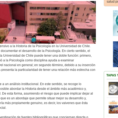
salud p
nsivo a la Historia de la Psicología en la Universidad de Chile.
n documentar el desarrollo de la Psicología. En cierto sentido, el
n la Universidad de Chile puede tener una doble función: primero,
ió a la Psicología como disciplina ayuda a examinar
ivel nacional en general; en segundo término, debido a su inserción
ca presenta la particularidad de tener una relación más estrecha con
a un análisis institucional. En este sentido, se recoge lo
posible abordar la Historia desde el ámbito más académico y,
l. De esta forma, asumiendo el riesgo que puede implicar dejar al
que es un abordaje que permite situar mejor su desarrollo y,
ería más propiamente genuino, es decir, los vaivenes que ésta
cial.
nvestigación de fuentes bibliográficas que conciernan directa o