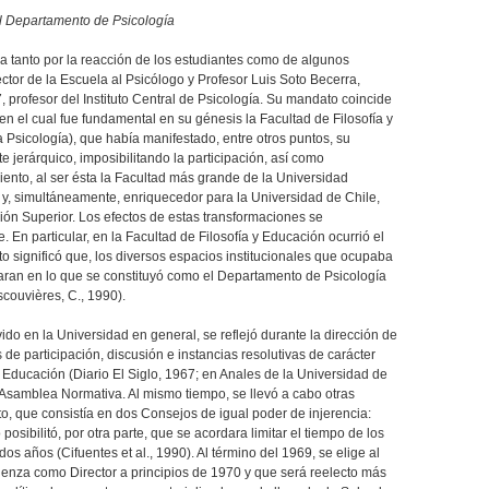
El Departamento de Psicología
da tanto por la reacción de los estudiantes como de algunos
or de la Escuela al Psicólogo y Profesor Luis Soto Becerra,
 profesor del Instituto Central de Psicología. Su mandato coincide
en el cual fue fundamental en su génesis la Facultad de Filosofía y
 Psicología), que había manifestado, entre otros puntos, su
e jerárquico, imposibilitando la participación, así como
ento, al ser ésta la Facultad más grande de la Universidad
 y, simultáneamente, enriquecedor para la Universidad de Chile,
ción Superior. Los efectos de estas transformaciones se
n particular, en la Facultad de Filosofía y Educación ocurrió el
o significó que, los diversos espacios institucionales que ocupaba
paran en lo que se constituyó como el Departamento de Psicología
scouvières, C., 1990).
ido en la Universidad en general, se reflejó durante la dirección de
 de participación, discusión e instancias resolutivas de carácter
y Educación (Diario El Siglo, 1967; en Anales de la Universidad de
 Asamblea Normativa. Al mismo tiempo, se llevó a cabo otras
, que consistía en dos Consejos de igual poder de injerencia:
osibilitó, por otra parte, que se acordara limitar el tiempo de los
s años (Cifuentes et al., 1990). Al término del 1969, se elige al
enza como Director a principios de 1970 y que será reelecto más