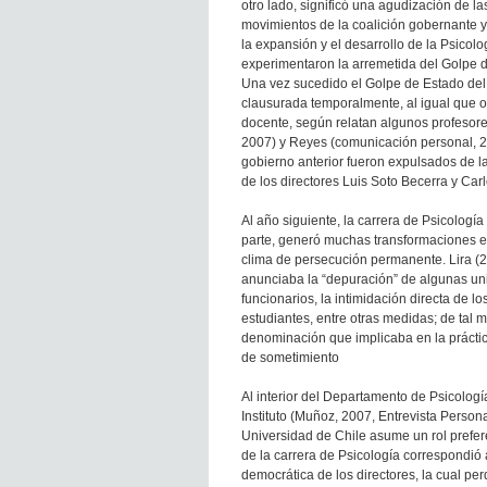
otro lado, significó una agudización de la
movimientos de la coalición gobernante y
la expansión y el desarrollo de la Psicolog
experimentaron la arremetida del Golpe 
Una vez sucedido el Golpe de Estado del 
clausurada temporalmente, al igual que ot
docente, según relatan algunos profesore
2007) y Reyes (comunicación personal, 20
gobierno anterior fueron expulsados de 
de los directores Luis Soto Becerra y Car
Al año siguiente, la carrera de Psicología
parte, generó muchas transformaciones en 
clima de persecución permanente. Lira (2
anunciaba la “depuración” de algunas un
funcionarios, la intimidación directa de l
estudiantes, entre otras medidas; de tal 
denominación que implicaba en la práctic
de sometimiento
Al interior del Departamento de Psicología
Instituto (Muñoz, 2007, Entrevista Persona
Universidad de Chile asume un rol prefer
de la carrera de Psicología correspondió 
democrática de los directores, la cual per