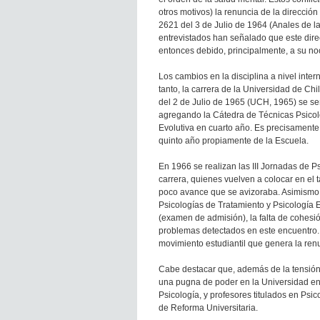
otros motivos) la renuncia de la direcci
2621 del 3 de Julio de 1964 (Anales de la
entrevistados han señalado que este direc
entonces debido, principalmente, a su no
Los cambios en la disciplina a nivel inter
tanto, la carrera de la Universidad de C
del 2 de Julio de 1965 (UCH, 1965) se se
agregando la Cátedra de Técnicas Psicol
Evolutiva en cuarto año. Es precisamente 
quinto año propiamente de la Escuela.
En 1966 se realizan las III Jornadas de 
carrera, quienes vuelven a colocar en el 
poco avance que se avizoraba. Asimismo, 
Psicologías de Tratamiento y Psicología 
(examen de admisión), la falta de cohesió
problemas detectados en este encuentro.
movimiento estudiantil que genera la renu
Cabe destacar que, además de la tensión 
una pugna de poder en la Universidad en
Psicología, y profesores titulados en Psi
de Reforma Universitaria.