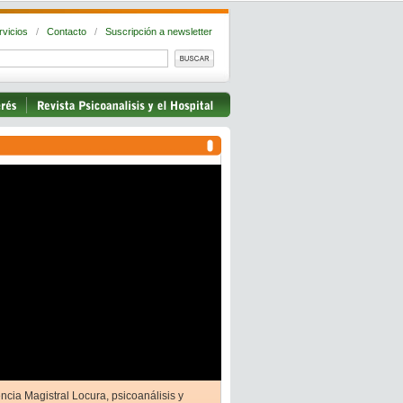
rvicios
/
Contacto
/
Suscripción a newsletter
ncia Magistral Locura, psicoanálisis y