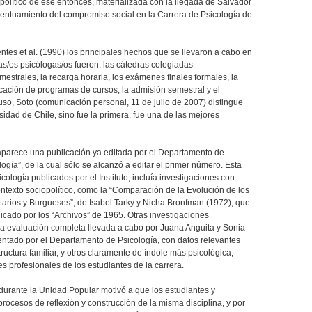
político de ese entonces, materializada con la llegada de Salvador
acentuamiento del compromiso social en la Carrera de Psicología de
tes et al. (1990) los principales hechos que se llevaron a cabo en
as/os psicólogas/os fueron: las cátedras colegiadas
mestrales, la recarga horaria, los exámenes finales formales, la
licación de programas de cursos, la admisión semestral y el
uso, Soto (comunicación personal, 11 de julio de 2007) distingue
sidad de Chile, sino fue la primera, fue una de las mejores
 aparece una publicación ya editada por el Departamento de
gía”, de la cual sólo se alcanzó a editar el primer número. Esta
cología publicados por el Instituto, incluía investigaciones con
ntexto sociopolítico, como la “Comparación de la Evolución de los
arios y Burgueses”, de Isabel Tarky y Nicha Bronfman (1972), que
licado por los “Archivos” de 1965. Otras investigaciones
na evaluación completa llevada a cabo por Juana Anguita y Sonia
entado por el Departamento de Psicología, con datos relevantes
ctura familiar, y otros claramente de índole más psicológica,
s profesionales de los estudiantes de la carrera.
 durante la Unidad Popular motivó a que los estudiantes y
ocesos de reflexión y construcción de la misma disciplina, y por