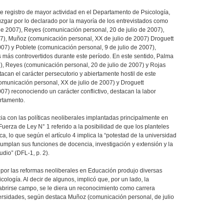
te registro de mayor actividad en el Departamento de Psicología,
uzgar por lo declarado por la mayoría de los entrevistados como
e 2007), Reyes (comunicación personal, 20 de julio de 2007),
), Muñoz (comunicación personal, XX de julio de 2007) Droguett
07) y Poblete (comunicación personal, 9 de julio de 2007),
 más controvertidos durante este período. En este sentido, Palma
), Reyes (comunicación personal, 20 de julio de 2007) y Rojas
can el carácter persecutorio y abiertamente hostil de este
omunicación personal, XX de julio de 2007) y Droguett
07) reconociendo un carácter conflictivo, destacan la labor
artamento.
ia con las políticas neoliberales implantadas principalmente en
erza de Ley N° 1 referido a la posibilidad de que los planteles
, lo que según el artículo 4 implica la “potestad de la universidad
umplan sus funciones de docencia, investigación y extensión y la
dio” (DFL-1, p. 2).
por las reformas neoliberales en Educación produjo diversas
logía. Al decir de algunos, implicó que, por un lado, la
 abrirse campo, se le diera un reconocimiento como carrera
versidades, según destaca Muñoz (comunicación personal, de julio