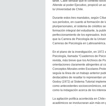
tarde. Cabe señalar que el contexto socio
Allende al poder Ejecutivo, propició un 
la Universidad de Chile.
Durante estos tres mandatos, según Cifuen
sus períodos, en cuanto al formación de l
pluripersonales, el sistema de créditos se
formación integral del estudiante, la pub
perfeccionamiento de los egresados. Incl
que la Carrera de Psicología de la Univer
Carreras de Psicología en Latinoamérica.
En el plano de la investigación, en 1972
Psicología, llamada “Cuadernos de Psicolo
revista, más breve que los Archivos de Psi
orientaciones claramente atingentes al co
Conceptos Morales entre Escolares Prolet
seguía la línea de un trabajo anterior pub
destacables de resaltar lo representan u
Godoy (1972) al Sistema Tutorial implem
como antecedentes socioeconómicos, estru
como la indagación acerca de los interese
La agitación política acontecida en Chile
académicos se involucraran aún más en pr