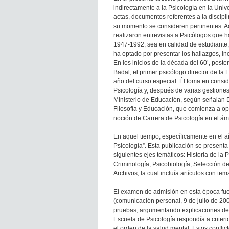
indirectamente a la Psicología en la Unive
actas, documentos referentes a la discipli
su momento se consideren pertinentes. A
realizaron entrevistas a Psicólogos que h
1947-1992, sea en calidad de estudiante
ha optado por presentar los hallazgos, inc
En los inicios de la década del 60’, poste
Badal, el primer psicólogo director de la
año del curso especial. Él toma en consi
Psicología y, después de varias gestiones
Ministerio de Educación, según señalan Dí
Filosofía y Educación, que comienza a o
noción de Carrera de Psicología en el ám
En aquel tiempo, específicamente en el añ
Psicología”. Esta publicación se present
siguientes ejes temáticos: Historia de la
Criminología, Psicobiología, Selección de
Archivos, la cual incluía artículos con tem
El examen de admisión en esta época fue 
(comunicación personal, 9 de julio de 20
pruebas, argumentando explicaciones de í
Escuela de Psicología respondía a criter
el orden de la salud mental. Estos confl