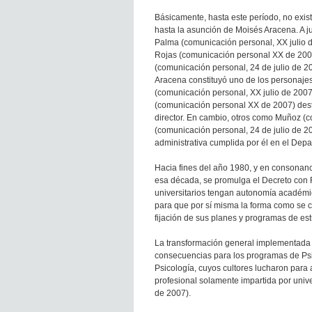
Básicamente, hasta este período, no exis
hasta la asunción de Moisés Aracena. A j
Palma (comunicación personal, XX julio d
Rojas (comunicación personal XX de 2007
(comunicación personal, 24 de julio de 20
Aracena constituyó uno de los personajes
(comunicación personal, XX julio de 2007
(comunicación personal XX de 2007) desta
director. En cambio, otros como Muñoz (c
(comunicación personal, 24 de julio de 20
administrativa cumplida por él en el Dep
Hacia fines del año 1980, y en consonanc
esa década, se promulga el Decreto con Fu
universitarios tengan autonomía académica
para que por sí misma la forma como se c
fijación de sus planes y programas de estu
La transformación general implementada 
consecuencias para los programas de Psico
Psicología, cuyos cultores lucharon para
profesional solamente impartida por uni
de 2007).