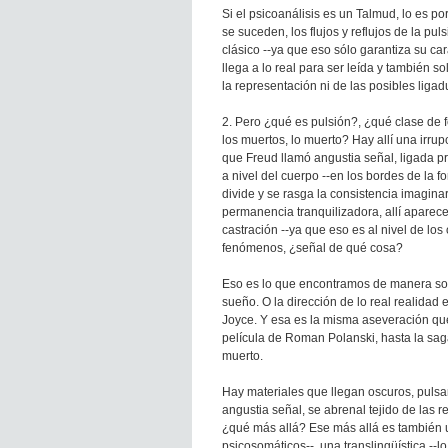
Si el psicoanálisis es un Talmud, lo es p
se suceden, los flujos y reflujos de la pu
clásico --ya que eso sólo garantiza su car
llega a lo real para ser leída y también s
la representación ni de las posibles liga
2. Pero ¿qué es pulsión?, ¿qué clase de f
los muertos, lo muerto? Hay allí una irrup
que Freud llamó angustia señal, ligada pre
a nivel del cuerpo --en los bordes de la 
divide y se rasga la consistencia imaginar
permanencia tranquilizadora, allí apare
castración --ya que eso es al nivel de los
fenómenos, ¿señal de qué cosa?
Eso es lo que encontramos de manera sor
sueño. O la dirección de lo real realidad
Joyce. Y esa es la misma aseveración qu
película de Roman Polanski, hasta la saga
muerto.
Hay materiales que llegan oscuros, pulsa
angustia señal, se abrenal tejido de las 
¿qué más allá? Ese más allá es también 
psicosomáticos--, una translingüística --