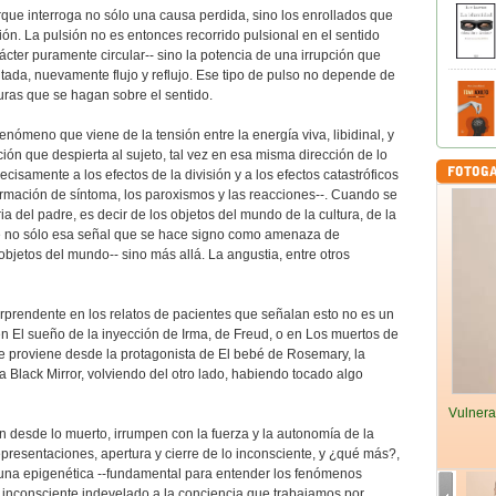
orque interroga no sólo una causa perdida, sino los enrollados que
lsión. La pulsión no es entonces recorrido pulsional en el sentido
ácter puramente circular-- sino la potencia de una irrupción que
oltada, nuevamente flujo y reflujo. Ese tipo de pulso no depende de
duras que se hagan sobre el sentido.
enómeno que viene de la tensión entre la energía viva, libidinal, y
ción que despierta al sujeto, tal vez en esa misma dirección de lo
cisamente a los efectos de la división y a los efectos catastróficos
formación de síntoma, los paroxismos y las reacciones--. Cuando se
ia del padre, es decir de los objetos del mundo de la cultura, de la
ce no sólo esa señal que se hace signo como amenaza de
 objetos del mundo-- sino más allá. La angustia, entre otros
prendente en los relatos de pacientes que señalan esto no es un
 en El sueño de la inyección de Irma, de Freud, o en Los muertos de
e proviene desde la protagonista de El bebé de Rosemary, la
 Black Mirror, volviendo del otro lado, habiendo tocado algo
Vulnera
n desde lo muerto, irrumpen con la fuerza y la autonomía de la
representaciones, apertura y cierre de lo inconsciente, y ¿qué más?,
una epigenética --fundamental para entender los fenómenos
lo inconsciente indevelado a la conciencia que trabajamos por