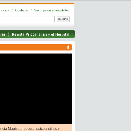
rvicios
/
Contacto
/
Suscripción a newsletter
ncia Magistral Locura, psicoanálisis y