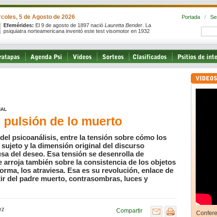
rcoles, 5 de Agosto de 2026
Portada
/
Se
Efemérides:
El 9 de agosto de 1897 nació
Lauretta Bender
. La
psiquiatra norteamericana inventó este test visomotor en 1932
NAL
, pulsión de lo muerto
ca del psicoanálisis, entre la tensión sobre cómo los
sujeto y la dimensión original del discurso
usa del deseo. Esa tensión se desenrolla de
se arroja también sobre la consistencia de los objetos
forma, los atraviesa. Esa es su revolución, enlace de
r del padre muerto, contrasombras, luces y
ez
Compartir
Confere