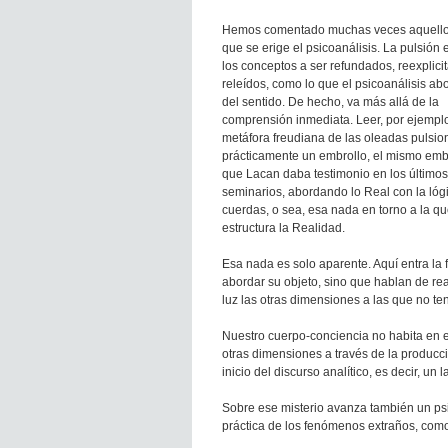
Hemos comentado muchas veces aquello
que se erige el psicoanálisis. La pulsión
los conceptos a ser refundados, reexplici
releídos, como lo que el psicoanálisis ab
del sentido. De hecho, va más allá de la
comprensión inmediata. Leer, por ejemplo
metáfora freudiana de las oleadas pulsio
prácticamente un embrollo, el mismo embr
que Lacan daba testimonio en los últimos
seminarios, abordando lo Real con la lóg
cuerdas, o sea, esa nada en torno a la qu
estructura la Realidad.
Esa nada es solo aparente. Aquí entra la 
abordar su objeto, sino que hablan de rea
luz las otras dimensiones a las que no t
Nuestro cuerpo-conciencia no habita en e
otras dimensiones a través de la producc
inicio del discurso analítico, es decir, un
Sobre ese misterio avanza también un psi
práctica de los fenómenos extraños, como 