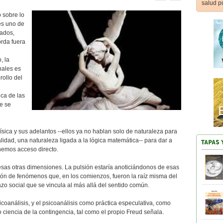
salud p
 sobre lo
 es uno de
tados,
orda fuera
, la
nales es
ollo del
ica de las
e se
física y sus adelantos --ellos ya no hablan solo de naturaleza para
lidad, una naturaleza ligada a la lógica matemática-- para dar a
enemos acceso directo.
sas otras dimensiones. La pulsión estaría anoticiándonos de esas
ión de fenómenos que, en los comienzos, fueron la raíz misma del
 lazo social que se vincula al más allá del sentido común.
coanálisis, y el psicoanálisis como práctica especulativa, como
ciencia de la contingencia, tal como el propio Freud señala.