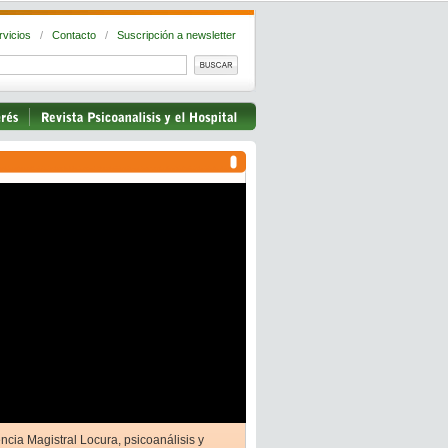
rvicios
/
Contacto
/
Suscripción a newsletter
ncia Magistral Locura, psicoanálisis y