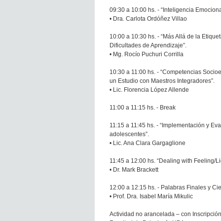
09:30 a 10:00 hs. - “Inteligencia Emocion
• Dra. Carlota Ordóñez Villao
10:00 a 10:30 hs. - “Más Allá de la Etiqu
Dificultades de Aprendizaje”.
• Mg. Rocío Puchuri Corrilla
10:30 a 11:00 hs. - “Competencias Socioe
un Estudio con Maestros Integradores”.
• Lic. Florencia López Allende
11:00 a 11:15 hs. - Break
11:15 a 11:45 hs. - “Implementación y E
adolescentes”.
• Lic. Ana Clara Gargaglione
11:45 a 12:00 hs. “Dealing with Feeling/
• Dr. Mark Brackett
12:00 a 12:15 hs. - Palabras Finales y Cie
• Prof. Dra. Isabel María Mikulic
Actividad no arancelada – con Inscripció