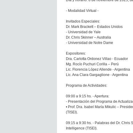
Día y horario: 8 de noviembre de 2025, de
- Modalidad Virtual -
Invitados Especiales:
Dr. Mark Brackett – Estados Unidos
- Universidad de Yale
Dr. Chris Skinner – Australia
- Universidad de Notre Dame
Expositores:
Dra. Carlotta Ordonez Villao - Ecuador
Mg. Rocío Puchuri Corilla – Perú
Lic. Florencia López Allende - Argentina
Lic. Ana Clara Gargaglione - Argentina
Programa de Actividades:
09:00 a 9:15 hs. - Apertura:
- Presentación del Programa de Actualiza
• Prof. Dra. Isabel María Mikulic – Presid
(TISEI).
09:15 a 9:30 hs. - Palabras del Dr. Chris 
Intelligence (TISEI).